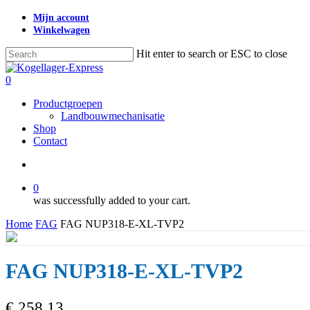
Skip
Mijn account
to
Winkelwagen
main
content
Hit enter to search or ESC to close
Close
Search
search
0
Menu
Productgroepen
Landbouwmechanisatie
Shop
Contact
search
0
was successfully added to your cart.
Home
FAG
FAG NUP318-E-XL-TVP2
FAG NUP318-E-XL-TVP2
€
258,13