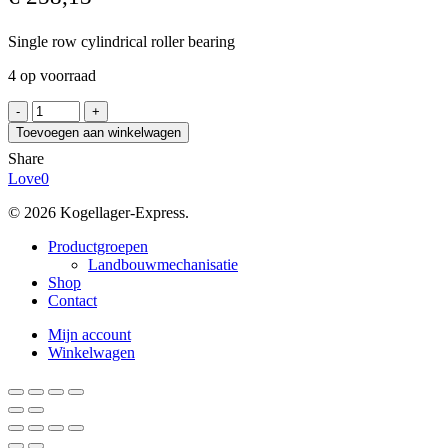
Single row cylindrical roller bearing
4 op voorraad
FAG
NUP318-
Toevoegen aan winkelwagen
E-
Share
XL-
Love
0
TVP2
aantal
© 2026 Kogellager-Express.
Close
Productgroepen
Menu
Landbouwmechanisatie
Shop
Contact
Mijn account
Winkelwagen