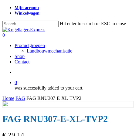
Skip
Mijn account
to
Winkelwagen
main
content
Hit enter to search or ESC to close
Close
Search
search
0
Menu
Productgroepen
Landbouwmechanisatie
Shop
Contact
search
0
was successfully added to your cart.
Home
FAG
FAG RNU307-E-XL-TVP2
FAG RNU307-E-XL-TVP2
€
29,14