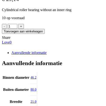
Cylindrical roller bearing without an inner ring
10 op voorraad
FAG
RNU307-
Toevoegen aan winkelwagen
E-
Share
XL-
Love
0
TVP2
aantal
Aanvullende informatie
Aanvullende informatie
Binnen diameter
46.2
Buiten diameter
80.0
Breedte
21.0