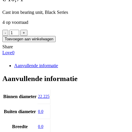
Cast iron bearing unit, Black Series
4 op voorraad
FAG
UCF205-
Toevoegen aan winkelwagen
14-
Share
J7
Love
0
aantal
Aanvullende informatie
Aanvullende informatie
Binnen diameter
22.225
Buiten diameter
0.0
Breedte
0.0