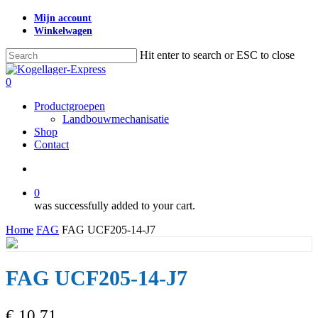
Skip
Mijn account
to
Winkelwagen
main
content
Hit enter to search or ESC to close
Close
Search
search
0
Menu
Productgroepen
Landbouwmechanisatie
Shop
Contact
search
0
was successfully added to your cart.
Home
FAG
FAG UCF205-14-J7
FAG UCF205-14-J7
€
10,71