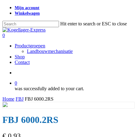
Skip
Mijn account
to
Winkelwagen
main
content
Hit enter to search or ESC to close
Close
Search
search
0
Menu
Productgroepen
Landbouwmechanisatie
Shop
Contact
search
0
was successfully added to your cart.
Home
FBJ
FBJ 6000.2RS
FBJ 6000.2RS
€
0,93