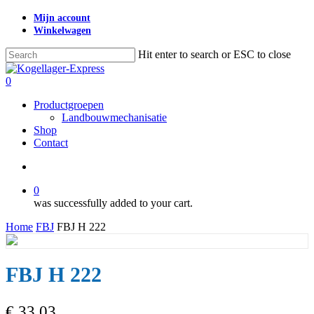
Skip
Mijn account
to
Winkelwagen
main
content
Hit enter to search or ESC to close
Close
Search
search
0
Menu
Productgroepen
Landbouwmechanisatie
Shop
Contact
search
0
was successfully added to your cart.
Home
FBJ
FBJ H 222
FBJ H 222
€
33,03