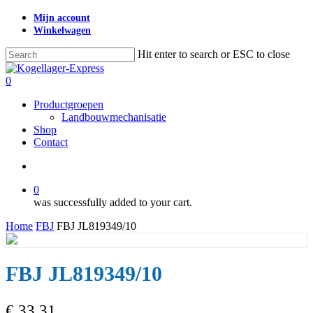
Skip
Mijn account
to
Winkelwagen
main
content
Hit enter to search or ESC to close
Close
Search
search
0
Menu
Productgroepen
Landbouwmechanisatie
Shop
Contact
search
0
was successfully added to your cart.
Home
FBJ
FBJ JL819349/10
FBJ JL819349/10
€
33,31