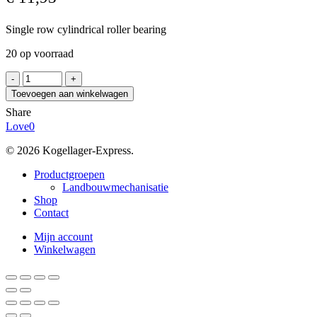
Single row cylindrical roller bearing
20 op voorraad
FBJ
NU205EM
Toevoegen aan winkelwagen
C3
Share
aantal
Love
0
© 2026 Kogellager-Express.
Close
Productgroepen
Menu
Landbouwmechanisatie
Shop
Contact
Mijn account
Winkelwagen