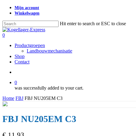
Skip
Mijn account
to
Winkelwagen
main
content
Hit enter to search or ESC to close
Close
Search
search
0
Menu
Productgroepen
Landbouwmechanisatie
Shop
Contact
search
0
was successfully added to your cart.
Home
FBJ
FBJ NU205EM C3
FBJ NU205EM C3
€
11,93