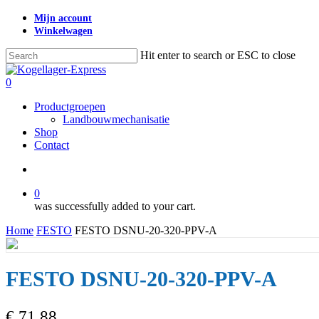
Skip
Mijn account
to
Winkelwagen
main
content
Hit enter to search or ESC to close
Close
Search
search
0
Menu
Productgroepen
Landbouwmechanisatie
Shop
Contact
search
0
was successfully added to your cart.
Home
FESTO
FESTO DSNU-20-320-PPV-A
FESTO DSNU-20-320-PPV-A
€
71,88