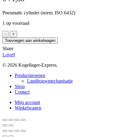
Pneumatic cylinder (norm: ISO 6432)
1 op voorraad
FESTO
DSNU-
Toevoegen aan winkelwagen
20-
Share
320-
Love
0
PPV-
A
© 2026 Kogellager-Express.
aantal
Close
Productgroepen
Menu
Landbouwmechanisatie
Shop
Contact
Mijn account
Winkelwagen