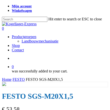
Skip
Mijn account
to
Winkelwagen
main
content
Hit enter to search or ESC to close
Close
Search
search
0
Menu
Productgroepen
Landbouwmechanisatie
Shop
Contact
search
0
was successfully added to your cart.
Home
FESTO
FESTO SGS-M20X1,5
FESTO SGS-M20X1,5
€
53,58