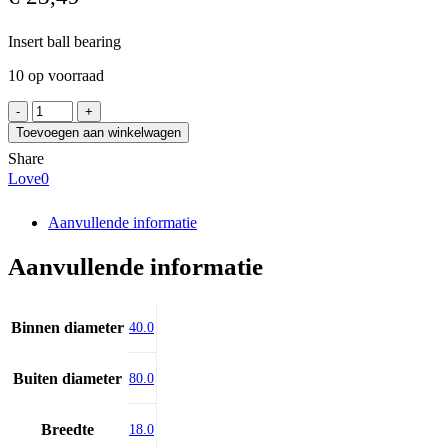
Insert ball bearing
10 op voorraad
FKL
US
Toevoegen aan winkelwagen
208
Share
2S
Love
0
aantal
Aanvullende informatie
Aanvullende informatie
Binnen diameter
40.0
Buiten diameter
80.0
Breedte
18.0