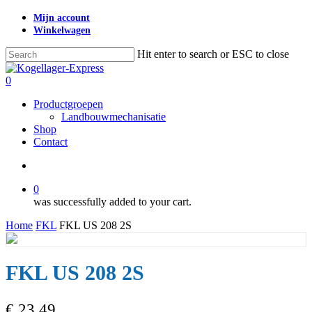
Skip
Mijn account
to
Winkelwagen
main
content
Hit enter to search or ESC to close
Close
Search
search
0
Menu
Productgroepen
Landbouwmechanisatie
Shop
Contact
search
0
was successfully added to your cart.
Home
FKL
FKL US 208 2S
FKL US 208 2S
€
23,49