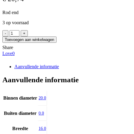
Rod end
3 op voorraad
FLURO
FPR
Toevoegen aan winkelwagen
20
Share
S
Love
0
(TAPR
20
S)
Aanvullende informatie
aantal
Aanvullende informatie
Binnen diameter
20.0
Buiten diameter
0.0
Breedte
16.0