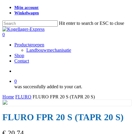
Skip
Mijn account
to
Winkelwagen
main
content
Hit enter to search or ESC to close
Close
Search
search
0
Menu
Productgroepen
Landbouwmechanisatie
Shop
Contact
search
0
was successfully added to your cart.
Home
FLURO
FLURO FPR 20 S (TAPR 20 S)
FLURO FPR 20 S (TAPR 20 S)
€
20,74