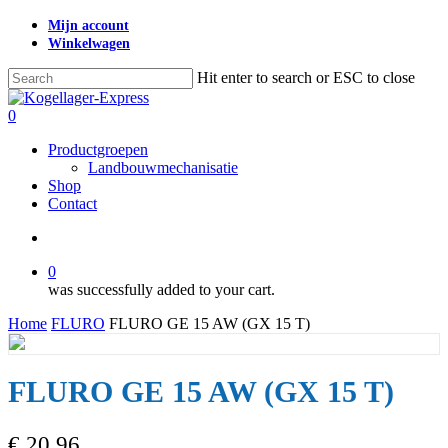
Skip
Mijn account
to
Winkelwagen
main
content
Hit enter to search or ESC to close
Close
Search
search
0
Menu
Productgroepen
Landbouwmechanisatie
Shop
Contact
search
0
was successfully added to your cart.
Home
FLURO
FLURO GE 15 AW (GX 15 T)
FLURO GE 15 AW (GX 15 T)
€
20,96