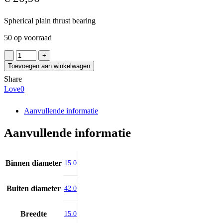
Spherical plain thrust bearing
50 op voorraad
FLURO
GE
Toevoegen aan winkelwagen
15
Share
AW
Love
0
(GX
15
T)
Aanvullende informatie
aantal
Aanvullende informatie
Binnen diameter
15.0
Buiten diameter
42.0
Breedte
15.0