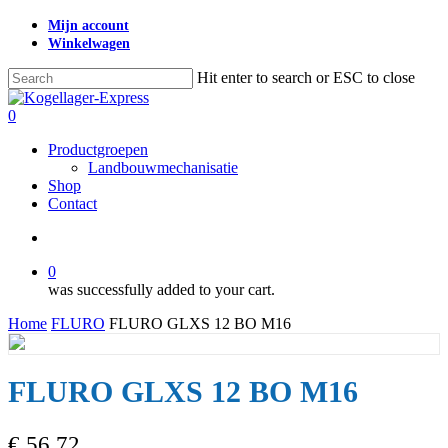
Skip
Mijn account
to
Winkelwagen
main
content
Hit enter to search or ESC to close
Close
Search
search
0
Menu
Productgroepen
Landbouwmechanisatie
Shop
Contact
search
0
was successfully added to your cart.
Home
FLURO
FLURO GLXS 12 BO M16
FLURO GLXS 12 BO M16
€
56,72