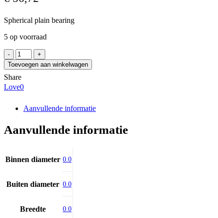
Spherical plain bearing
5 op voorraad
FLURO
GLXS
Toevoegen aan winkelwagen
12
Share
BO
Love
0
M16
aantal
Aanvullende informatie
Aanvullende informatie
Binnen diameter
0.0
Buiten diameter
0.0
Breedte
0.0