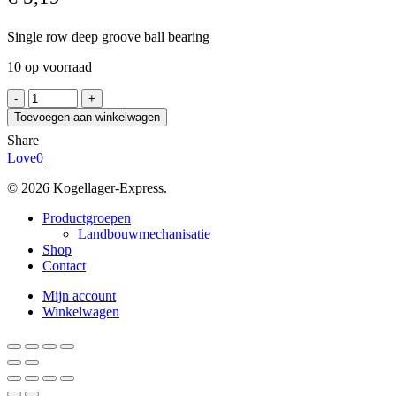
Single row deep groove ball bearing
10 op voorraad
GBM
16010
Toevoegen aan winkelwagen
C3
Share
aantal
Love
0
© 2026 Kogellager-Express.
Close
Productgroepen
Menu
Landbouwmechanisatie
Shop
Contact
Mijn account
Winkelwagen