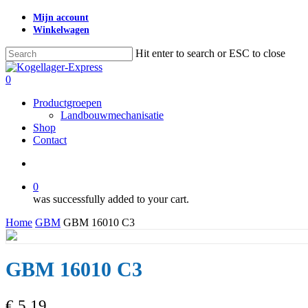
Skip
Mijn account
to
Winkelwagen
main
content
Hit enter to search or ESC to close
Close
Search
search
0
Menu
Productgroepen
Landbouwmechanisatie
Shop
Contact
search
0
was successfully added to your cart.
Home
GBM
GBM 16010 C3
GBM 16010 C3
€
5,19