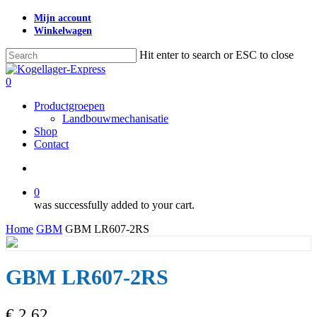
Skip
Mijn account
to
Winkelwagen
main
content
Hit enter to search or ESC to close
Close
Search
search
0
Menu
Productgroepen
Landbouwmechanisatie
Shop
Contact
search
0
was successfully added to your cart.
Home
GBM
GBM LR607-2RS
GBM LR607-2RS
€
2,62