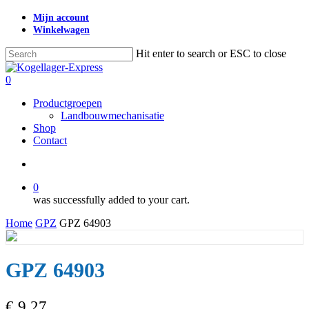
Skip
Mijn account
to
Winkelwagen
main
content
Hit enter to search or ESC to close
Close
Search
search
0
Menu
Productgroepen
Landbouwmechanisatie
Shop
Contact
search
0
was successfully added to your cart.
Home
GPZ
GPZ 64903
GPZ 64903
€
9,27