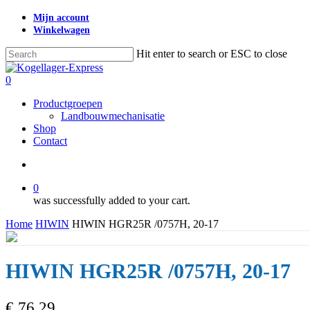
Skip
Mijn account
to
Winkelwagen
main
content
Hit enter to search or ESC to close
Close
Search
search
0
Menu
Productgroepen
Landbouwmechanisatie
Shop
Contact
search
0
was successfully added to your cart.
Home
HIWIN
HIWIN HGR25R /0757H, 20-17
HIWIN HGR25R /0757H, 20-17
€
76,29