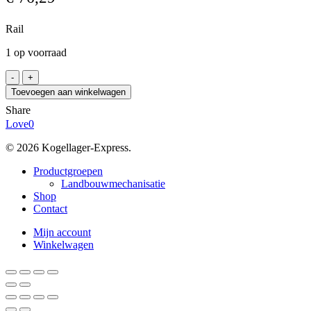
Rail
1 op voorraad
HIWIN
HGR25R
Toevoegen aan winkelwagen
/0757H,
Share
20-
Love
0
17
aantal
© 2026 Kogellager-Express.
Close
Productgroepen
Menu
Landbouwmechanisatie
Shop
Contact
Mijn account
Winkelwagen