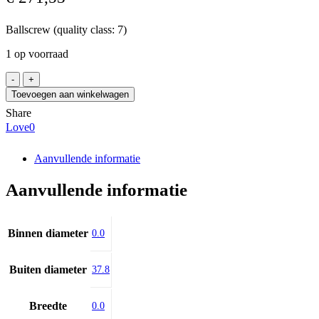
Ballscrew (quality class: 7)
1 op voorraad
HIWIN
R40-
Toevoegen aan winkelwagen
20-
Share
FSC
Love
0
/1260
aantal
Aanvullende informatie
Aanvullende informatie
Binnen diameter
0.0
Buiten diameter
37.8
Breedte
0.0