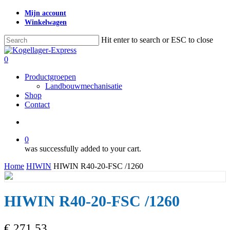
Skip
Mijn account
to
Winkelwagen
main
content
Hit enter to search or ESC to close
Close
Search
search
0
Menu
Productgroepen
Landbouwmechanisatie
Shop
Contact
search
0
was successfully added to your cart.
Home
HIWIN
HIWIN R40-20-FSC /1260
HIWIN R40-20-FSC /1260
€
271,53