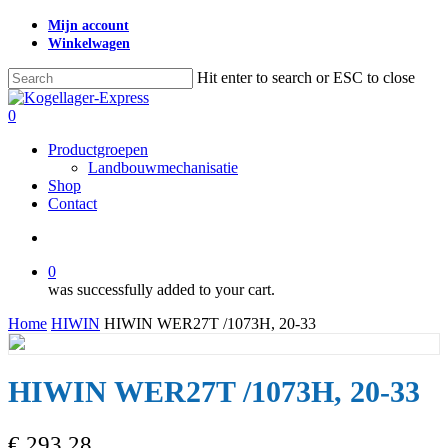
Skip
Mijn account
to
Winkelwagen
main
content
Hit enter to search or ESC to close
Close
Search
search
0
Menu
Productgroepen
Landbouwmechanisatie
Shop
Contact
search
0
was successfully added to your cart.
Home
HIWIN
HIWIN WER27T /1073H, 20-33
HIWIN WER27T /1073H, 20-33
€
293,28