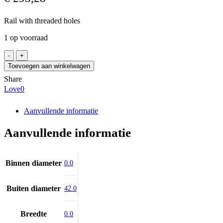
Rail with threaded holes
1 op voorraad
HIWIN
WER27T
Toevoegen aan winkelwagen
/1073H,
Share
20-
Love
0
33
aantal
Aanvullende informatie
Aanvullende informatie
Binnen diameter
0.0
Buiten diameter
42.0
Breedte
0.0