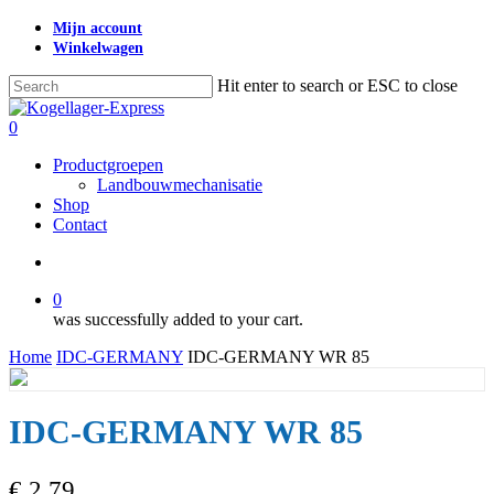
Skip
Mijn account
to
Winkelwagen
main
content
Hit enter to search or ESC to close
Close
Search
search
0
Menu
Productgroepen
Landbouwmechanisatie
Shop
Contact
search
0
was successfully added to your cart.
Home
IDC-GERMANY
IDC-GERMANY WR 85
IDC-GERMANY WR 85
€
2,79