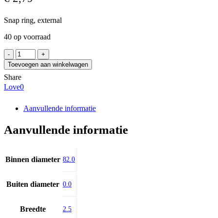
Snap ring, external
40 op voorraad
IDC-
GERMANY
Toevoegen aan winkelwagen
WR
Share
85
Love
0
aantal
Aanvullende informatie
Aanvullende informatie
Binnen diameter
82.0
Buiten diameter
0.0
Breedte
2.5