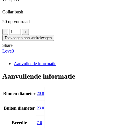
Collar bush
50 op voorraad
IGUS
GFM-
Toevoegen aan winkelwagen
2023-
Share
07
Love
0
aantal
Aanvullende informatie
Aanvullende informatie
Binnen diameter
20.0
Buiten diameter
23.0
Breedte
7.0