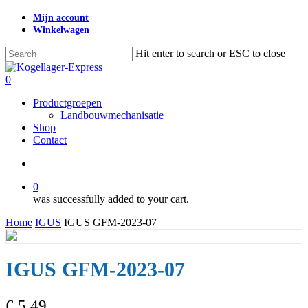
Skip
Mijn account
to
Winkelwagen
main
content
Hit enter to search or ESC to close
Close
Search
search
0
Menu
Productgroepen
Landbouwmechanisatie
Shop
Contact
search
0
was successfully added to your cart.
Home
IGUS
IGUS GFM-2023-07
IGUS GFM-2023-07
€
5,49