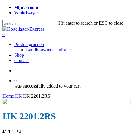
Skip
Mijn account
to
Winkelwagen
main
content
Hit enter to search or ESC to close
Close
Search
search
0
Menu
Productgroepen
Landbouwmechanisatie
Shop
Contact
search
0
was successfully added to your cart.
Home
IJK
IJK 2201.2RS
IJK 2201.2RS
€
11,58