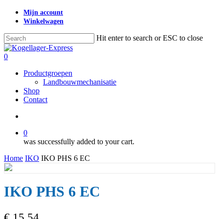
Skip
Mijn account
to
Winkelwagen
main
content
Hit enter to search or ESC to close
Close
Search
search
0
Menu
Productgroepen
Landbouwmechanisatie
Shop
Contact
search
0
was successfully added to your cart.
Home
IKO
IKO PHS 6 EC
IKO PHS 6 EC
€
15,54