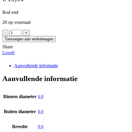
Rod end
20 op voorraad
IKO
PHS
Toevoegen aan winkelwagen
6
Share
EC
Love
0
aantal
Aanvullende informatie
Aanvullende informatie
Binnen diameter
6.0
Buiten diameter
0.0
Breedte
0.0