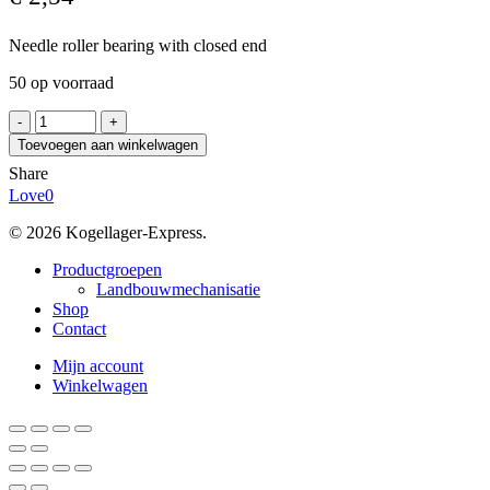
Needle roller bearing with closed end
50 op voorraad
INA
BK1010-
Toevoegen aan winkelwagen
B
Share
aantal
Love
0
© 2026 Kogellager-Express.
Close
Productgroepen
Menu
Landbouwmechanisatie
Shop
Contact
Mijn account
Winkelwagen