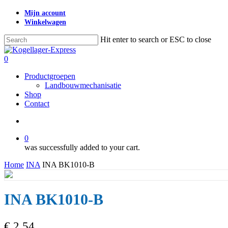
Skip
Mijn account
to
Winkelwagen
main
content
Hit enter to search or ESC to close
Close
Search
search
0
Menu
Productgroepen
Landbouwmechanisatie
Shop
Contact
search
0
was successfully added to your cart.
Home
INA
INA BK1010-B
INA BK1010-B
€
2,54