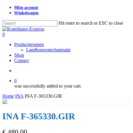
Skip
Mijn account
to
Winkelwagen
main
content
Hit enter to search or ESC to close
Close
Search
search
0
Menu
Productgroepen
Landbouwmechanisatie
Shop
Contact
search
0
was successfully added to your cart.
Home
INA
INA F-365330.GIR
INA F-365330.GIR
€
480,00