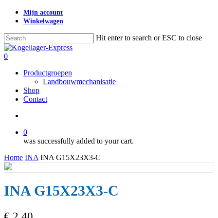
Skip
Mijn account
to
Winkelwagen
main
content
Hit enter to search or ESC to close
Close
Search
search
0
Menu
Productgroepen
Landbouwmechanisatie
Shop
Contact
search
0
was successfully added to your cart.
Home
INA
INA G15X23X3-C
INA G15X23X3-C
€
2,40