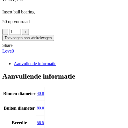
Insert ball bearing
50 op voorraad
INA
GE40-
Toevoegen aan winkelwagen
XL-
Share
KRR-
Love
0
B-
2C
aantal
Aanvullende informatie
Aanvullende informatie
Binnen diameter
40.0
Buiten diameter
80.0
Breedte
56.5