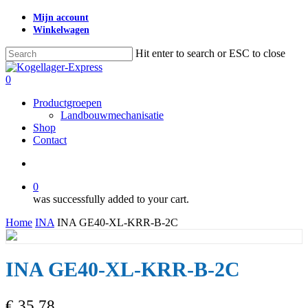
Skip
Mijn account
to
Winkelwagen
main
content
Hit enter to search or ESC to close
Close
Search
search
0
Menu
Productgroepen
Landbouwmechanisatie
Shop
Contact
search
0
was successfully added to your cart.
Home
INA
INA GE40-XL-KRR-B-2C
INA GE40-XL-KRR-B-2C
€
35,78