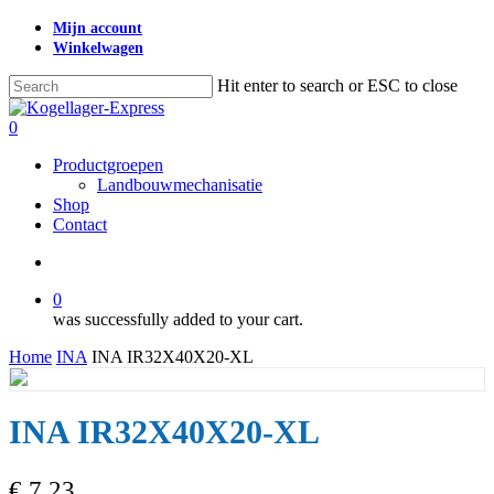
Skip
Mijn account
to
Winkelwagen
main
content
Hit enter to search or ESC to close
Close
Search
search
0
Menu
Productgroepen
Landbouwmechanisatie
Shop
Contact
search
0
was successfully added to your cart.
Home
INA
INA IR32X40X20-XL
INA IR32X40X20-XL
€
7,23