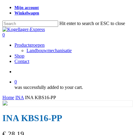
Skip
Mijn account
to
Winkelwagen
main
content
Hit enter to search or ESC to close
Close
Search
search
0
Menu
Productgroepen
Landbouwmechanisatie
Shop
Contact
search
0
was successfully added to your cart.
Home
INA
INA KBS16-PP
INA KBS16-PP
€
28,19