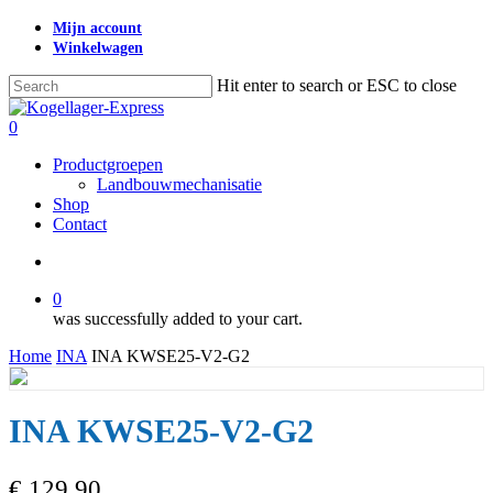
Skip
Mijn account
to
Winkelwagen
main
content
Hit enter to search or ESC to close
Close
Search
search
0
Menu
Productgroepen
Landbouwmechanisatie
Shop
Contact
search
0
was successfully added to your cart.
Home
INA
INA KWSE25-V2-G2
INA KWSE25-V2-G2
€
129,90