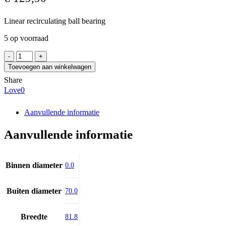
Linear recirculating ball bearing
5 op voorraad
INA
KWSE25-
Toevoegen aan winkelwagen
V2-
Share
G2
Love
0
aantal
Aanvullende informatie
Aanvullende informatie
Binnen diameter
0.0
Buiten diameter
70.0
Breedte
81.8