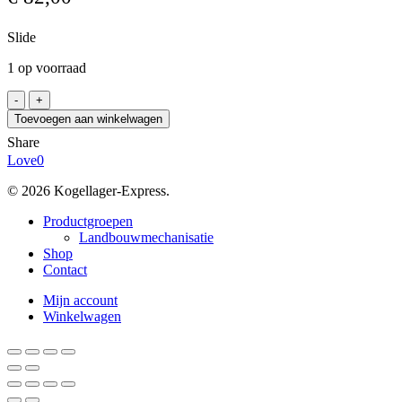
Slide
1 op voorraad
INA
LFS52-
Toevoegen aan winkelwagen
CE
Share
/0540,
Love
0
20-
20
© 2026 Kogellager-Express.
aantal
Close
Productgroepen
Menu
Landbouwmechanisatie
Shop
Contact
Mijn account
Winkelwagen