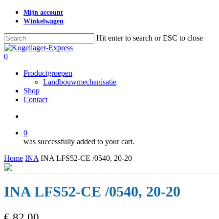
Skip
Mijn account
to
Winkelwagen
main
content
Hit enter to search or ESC to close
Close
Search
search
0
Menu
Productgroepen
Landbouwmechanisatie
Shop
Contact
search
0
was successfully added to your cart.
Home
INA
INA LFS52-CE /0540, 20-20
INA LFS52-CE /0540, 20-20
€
82,00