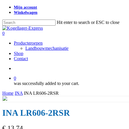
Skip
Mijn account
to
Winkelwagen
main
content
Hit enter to search or ESC to close
Close
Search
search
0
Menu
Productgroepen
Landbouwmechanisatie
Shop
Contact
search
0
was successfully added to your cart.
Home
INA
INA LR606-2RSR
INA LR606-2RSR
€
13,74