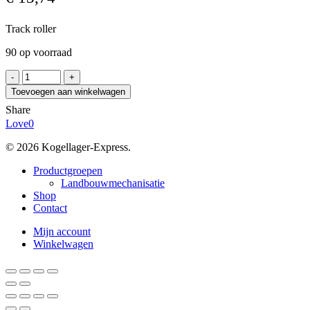
Track roller
90 op voorraad
INA
LR606-
Toevoegen aan winkelwagen
2RSR
Share
aantal
Love
0
© 2026 Kogellager-Express.
Close
Productgroepen
Menu
Landbouwmechanisatie
Shop
Contact
Mijn account
Winkelwagen