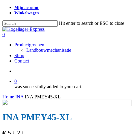
Skip
Mijn account
to
Winkelwagen
main
content
Hit enter to search or ESC to close
Close
Search
search
0
Menu
Productgroepen
Landbouwmechanisatie
Shop
Contact
search
0
was successfully added to your cart.
Home
INA
INA PMEY45-XL
INA PMEY45-XL
€
52,22