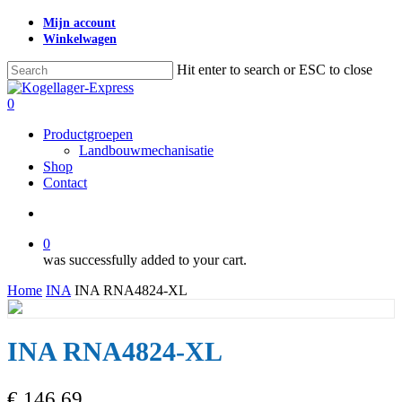
Skip
Mijn account
to
Winkelwagen
main
content
Hit enter to search or ESC to close
Close
Search
search
0
Menu
Productgroepen
Landbouwmechanisatie
Shop
Contact
search
0
was successfully added to your cart.
Home
INA
INA RNA4824-XL
INA RNA4824-XL
€
146,69