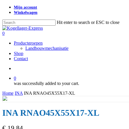
Skip
Mijn account
to
Winkelwagen
main
content
Hit enter to search or ESC to close
Close
Search
search
0
Menu
Productgroepen
Landbouwmechanisatie
Shop
Contact
search
0
was successfully added to your cart.
Home
INA
INA RNAO45X55X17-XL
INA RNAO45X55X17-XL
€
19,84