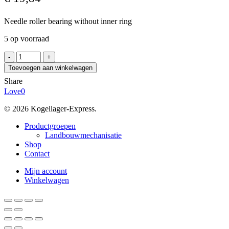
Needle roller bearing without inner ring
5 op voorraad
INA
RNAO45X55X17-
Toevoegen aan winkelwagen
XL
Share
aantal
Love
0
© 2026 Kogellager-Express.
Close
Productgroepen
Menu
Landbouwmechanisatie
Shop
Contact
Mijn account
Winkelwagen