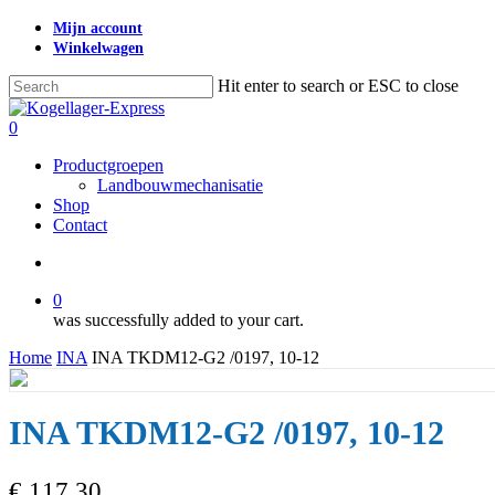
Skip
Mijn account
to
Winkelwagen
main
content
Hit enter to search or ESC to close
Close
Search
search
0
Menu
Productgroepen
Landbouwmechanisatie
Shop
Contact
search
0
was successfully added to your cart.
Home
INA
INA TKDM12-G2 /0197, 10-12
INA TKDM12-G2 /0197, 10-12
€
117,30