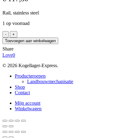
Rail, stainless steel
1 op voorraad
INA
TKDM12-
Toevoegen aan winkelwagen
G2
Share
/0197,
Love
0
10-
12
© 2026 Kogellager-Express.
aantal
Close
Productgroepen
Menu
Landbouwmechanisatie
Shop
Contact
Mijn account
Winkelwagen