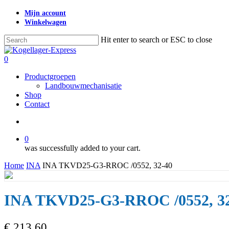
Skip
Mijn account
to
Winkelwagen
main
content
Hit enter to search or ESC to close
Close
Search
search
0
Menu
Productgroepen
Landbouwmechanisatie
Shop
Contact
search
0
was successfully added to your cart.
Home
INA
INA TKVD25-G3-RROC /0552, 32-40
INA TKVD25-G3-RROC /0552, 32
€
213,60