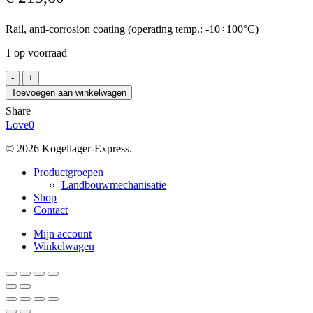
Rail, anti-corrosion coating (operating temp.: -10÷100°C)
1 op voorraad
INA
TKVD25-
Toevoegen aan winkelwagen
G3-
Share
RROC
Love
0
/0552,
32-
© 2026 Kogellager-Express.
40
aantal
Close
Productgroepen
Menu
Landbouwmechanisatie
Shop
Contact
Mijn account
Winkelwagen