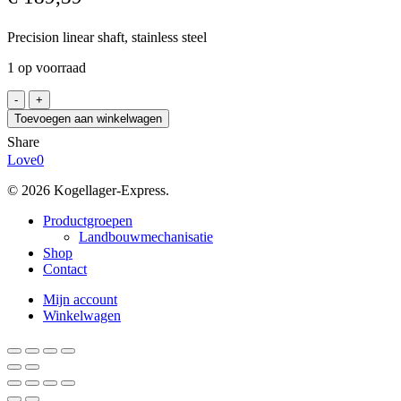
Precision linear shaft, stainless steel
1 op voorraad
INA
W20h6
Toevoegen aan winkelwagen
X46Cr13
Share
/4550
Love
0
aantal
© 2026 Kogellager-Express.
Close
Productgroepen
Menu
Landbouwmechanisatie
Shop
Contact
Mijn account
Winkelwagen