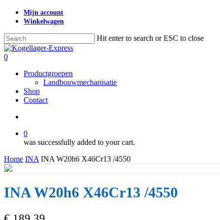
Skip
Mijn account
to
Winkelwagen
main
content
Hit enter to search or ESC to close
Close
Search
search
0
Menu
Productgroepen
Landbouwmechanisatie
Shop
Contact
search
0
was successfully added to your cart.
Home
INA
INA W20h6 X46Cr13 /4550
INA W20h6 X46Cr13 /4550
€
189,39