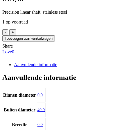
Precision linear shaft, stainless steel
1 op voorraad
INA
W40h6
Toevoegen aan winkelwagen
X46Cr13
Share
/0400
Love
0
aantal
Aanvullende informatie
Aanvullende informatie
Binnen diameter
0.0
Buiten diameter
40.0
Breedte
0.0