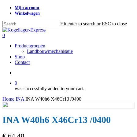
Skip
Mijn account
to
Winkelwagen
main
content
Hit enter to search or ESC to close
Close
Search
search
0
Menu
Productgroepen
Landbouwmechanisatie
Shop
Contact
search
0
was successfully added to your cart.
Home
INA
INA W40h6 X46Cr13 /0400
INA W40h6 X46Cr13 /0400
€
64,48