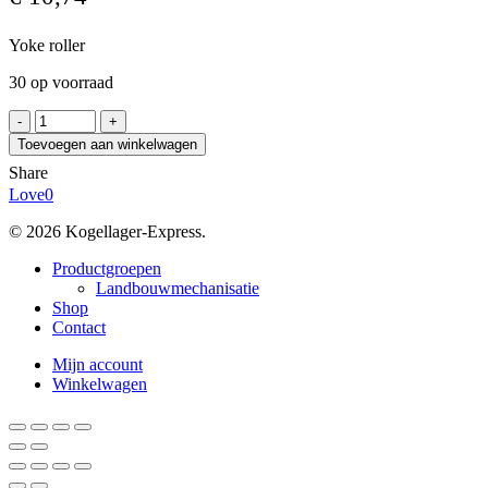
Yoke roller
30 op voorraad
JNS
NART8UUVX
Toevoegen aan winkelwagen
aantal
Share
Love
0
© 2026 Kogellager-Express.
Close
Productgroepen
Menu
Landbouwmechanisatie
Shop
Contact
Mijn account
Winkelwagen