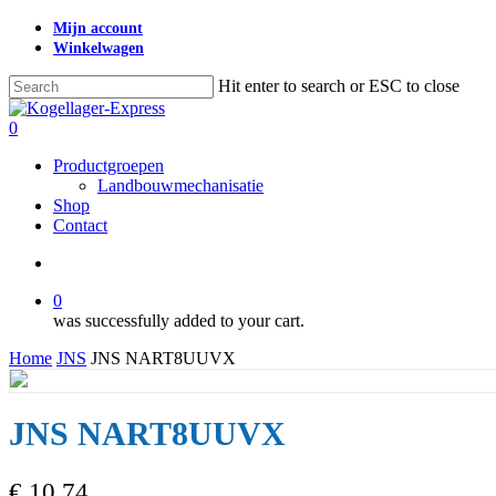
Skip
Mijn account
to
Winkelwagen
main
content
Hit enter to search or ESC to close
Close
Search
search
0
Menu
Productgroepen
Landbouwmechanisatie
Shop
Contact
search
0
was successfully added to your cart.
Home
JNS
JNS NART8UUVX
JNS NART8UUVX
€
10,74