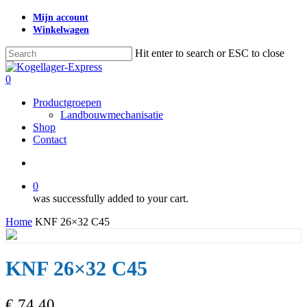
Skip
Mijn account
to
Winkelwagen
main
content
Hit enter to search or ESC to close
Close
Search
search
0
Menu
Productgroepen
Landbouwmechanisatie
Shop
Contact
search
0
was successfully added to your cart.
Home
KNF 26×32 C45
KNF 26×32 C45
€
74,40