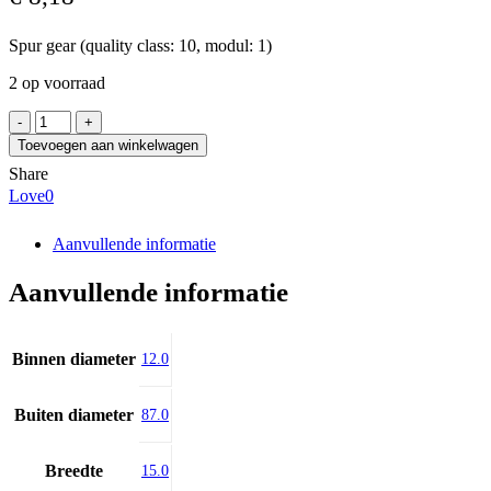
Spur gear (quality class: 10, modul: 1)
2 op voorraad
Koło
zębate
Toevoegen aan winkelwagen
m=1
Share
z=85
Love
0
tarcza
aantal
Aanvullende informatie
Aanvullende informatie
Binnen diameter
12.0
Buiten diameter
87.0
Breedte
15.0