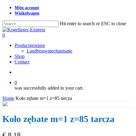
Skip
Mijn account
to
Winkelwagen
main
content
Hit enter to search or ESC to close
Close
Search
search
0
Menu
Productgroepen
Landbouwmechanisatie
Shop
Contact
search
0
was successfully added to your cart.
Home
Koło zębate m=1 z=85 tarcza
Koło zębate m=1 z=85 tarcza
€
8,18