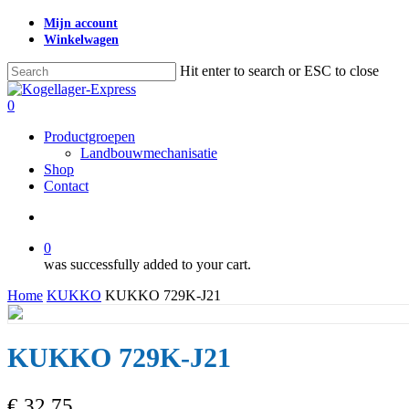
Skip
Mijn account
to
Winkelwagen
main
content
Hit enter to search or ESC to close
Close
Search
search
0
Menu
Productgroepen
Landbouwmechanisatie
Shop
Contact
search
0
was successfully added to your cart.
Home
KUKKO
KUKKO 729K-J21
KUKKO 729K-J21
€
32,75