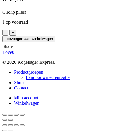
Circlip pliers
1 op voorraad
KUKKO
729K-
Toevoegen aan winkelwagen
J21
Share
aantal
Love
0
© 2026 Kogellager-Express.
Close
Productgroepen
Menu
Landbouwmechanisatie
Shop
Contact
Mijn account
Winkelwagen