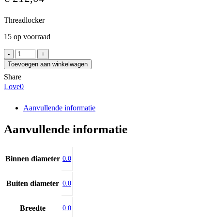
Threadlocker
15 op voorraad
LOCTITE
Loctite
Toevoegen aan winkelwagen
2400
Share
(250ml)
Love
0
aantal
Aanvullende informatie
Aanvullende informatie
Binnen diameter
0.0
Buiten diameter
0.0
Breedte
0.0