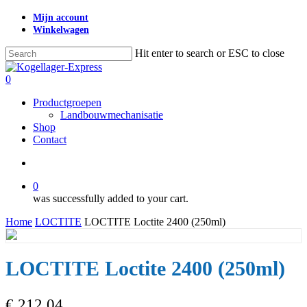
Skip
Mijn account
to
Winkelwagen
main
content
Hit enter to search or ESC to close
Close
Search
search
0
Menu
Productgroepen
Landbouwmechanisatie
Shop
Contact
search
0
was successfully added to your cart.
Home
LOCTITE
LOCTITE Loctite 2400 (250ml)
LOCTITE Loctite 2400 (250ml)
€
212,04