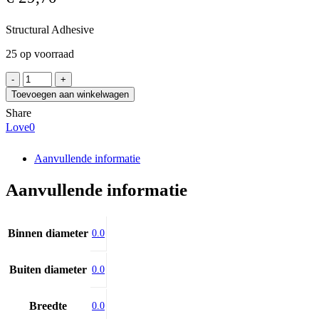
Structural Adhesive
25 op voorraad
LOCTITE
Loctite
Toevoegen aan winkelwagen
330
Share
(50ml.)
Love
0
aantal
Aanvullende informatie
Aanvullende informatie
Binnen diameter
0.0
Buiten diameter
0.0
Breedte
0.0