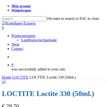
Skip
Mijn account
to
Winkelwagen
main
content
Hit enter to search or ESC to close
Close
Search
search
0
Menu
Productgroepen
Landbouwmechanisatie
Shop
Contact
search
0
was successfully added to your cart.
Home
LOCTITE
LOCTITE Loctite 330 (50ml.)
LOCTITE Loctite 330 (50ml.)
€
29,70