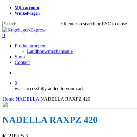
Skip
Mijn account
to
Winkelwagen
main
content
Hit enter to search or ESC to close
Close
Search
search
0
Menu
Productgroepen
Landbouwmechanisatie
Shop
Contact
search
0
was successfully added to your cart.
Home
NADELLA
NADELLA RAXPZ 420
NADELLA RAXPZ 420
€
209,53