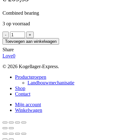
Combined bearing
3 op voorraad
NADELLA
RAXPZ
Toevoegen aan winkelwagen
420
Share
aantal
Love
0
© 2026 Kogellager-Express.
Close
Productgroepen
Menu
Landbouwmechanisatie
Shop
Contact
Mijn account
Winkelwagen