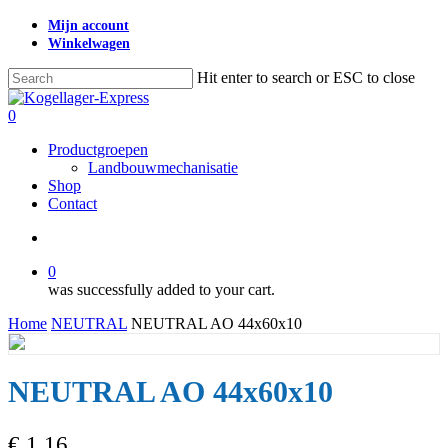
Skip
Mijn account
to
Winkelwagen
main
content
Hit enter to search or ESC to close
Close
Search
search
0
Menu
Productgroepen
Landbouwmechanisatie
Shop
Contact
search
0
was successfully added to your cart.
Home
NEUTRAL
NEUTRAL AO 44x60x10
NEUTRAL AO 44x60x10
€
1,16