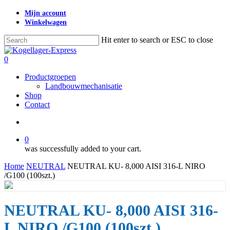
Skip
Mijn account
to
Winkelwagen
main
content
Hit enter to search or ESC to close
Close
Search
search
0
Menu
Productgroepen
Landbouwmechanisatie
Shop
Contact
search
0
was successfully added to your cart.
Home
NEUTRAL
NEUTRAL KU- 8,000 AISI 316-L NIRO
/G100 (100szt.)
NEUTRAL KU- 8,000 AISI 316-
L NIRO /G100 (100szt.)