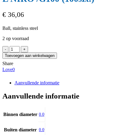
€
36,06
Ball, stainless steel
2 op voorraad
NEUTRAL
KU-
Toevoegen aan winkelwagen
8,000
Share
AISI
Love
0
316-
L
NIRO
Aanvullende informatie
/G100
(100szt.)
Aanvullende informatie
aantal
Binnen diameter
0.0
Buiten diameter
0.0