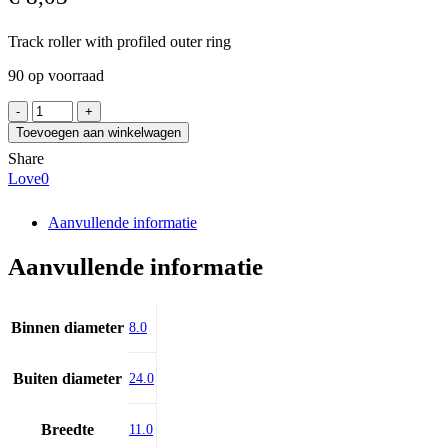
Track roller with profiled outer ring
90 op voorraad
NEUTRAL
LFR50/8-
Toevoegen aan winkelwagen
6-
Share
NPP
Love
0
aantal
Aanvullende informatie
Aanvullende informatie
Binnen diameter
8.0
Buiten diameter
24.0
Breedte
11.0