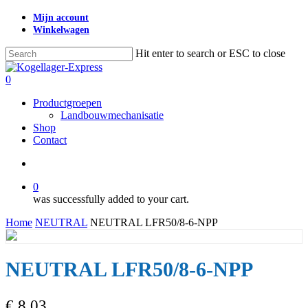
Skip
Mijn account
to
Winkelwagen
main
content
Hit enter to search or ESC to close
Close
Search
search
0
Menu
Productgroepen
Landbouwmechanisatie
Shop
Contact
search
0
was successfully added to your cart.
Home
NEUTRAL
NEUTRAL LFR50/8-6-NPP
NEUTRAL LFR50/8-6-NPP
€
8,03