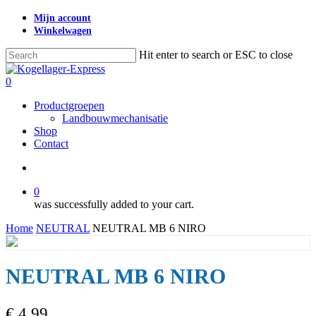
Skip
Mijn account
to
Winkelwagen
main
content
Hit enter to search or ESC to close
Close
Search
search
0
Menu
Productgroepen
Landbouwmechanisatie
Shop
Contact
search
0
was successfully added to your cart.
Home
NEUTRAL
NEUTRAL MB 6 NIRO
NEUTRAL MB 6 NIRO
€
4,99