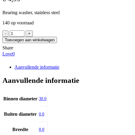
Bearing washer, stainless steel
140 op voorraad
NEUTRAL
MB
Toevoegen aan winkelwagen
6
Share
NIRO
Love
0
aantal
Aanvullende informatie
Aanvullende informatie
Binnen diameter
30.0
Buiten diameter
0.0
Breedte
0.0